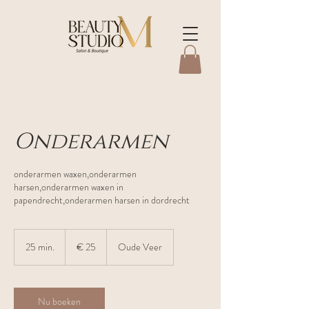
Onderarmen
onderarmen waxen,onderarmen
harsen,onderarmen waxen in
papendrecht,onderarmen harsen in dordrecht
25
euro
25 min.
2
€ 25
Oude Veer
5
m
i
n
Nu boeken