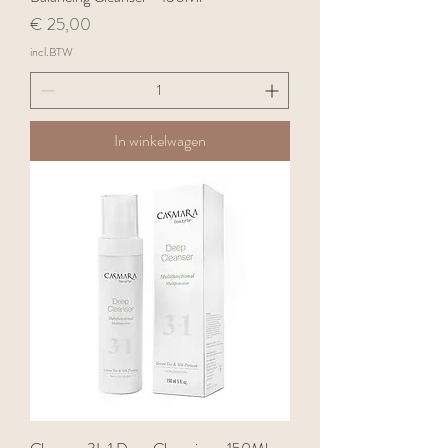
Prijs
€ 25,00
incl.BTW
In winkelwagen