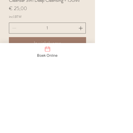
Cleanser 3In1 Deep Cleansing - 150Ml
Prijs
€ 25,00
incl.BTW
In winkelwagen
Boek Online