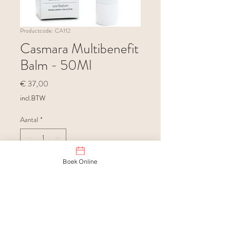
Productcode: CA112
Casmara Multibenefit
Balm - 50Ml
Prijs
€ 37,00
incl.BTW
Aantal
*
Boek Online
In winkelwagen
Casmara Multibenefit Balm is een
100% natuurlijk en multifunctioneel
herstellende balsem. De rijke