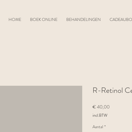
HOME
BOEK ONLINE
BEHANDELINGEN
CADEAUB
R-Retinol C
Prijs
€ 40,00
incl.BTW
Aantal
*