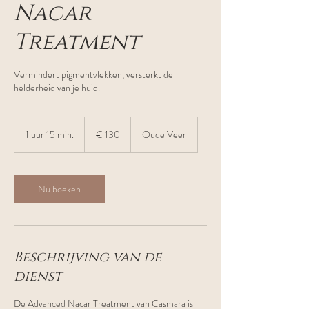
Nacar
Treatment
Vermindert pigmentvlekken, versterkt de
helderheid van je huid.
130
euro
1 uur 15 min.
1
€ 130
Oude Veer
u
u
1
5
Nu boeken
m
i
n
.
Beschrijving van de
dienst
De Advanced Nacar Treatment van Casmara is