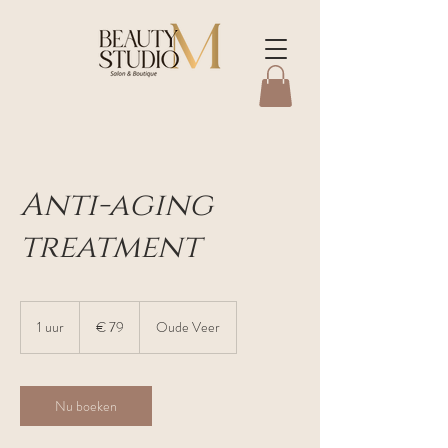
Anti-aging
treatment
79
euro
1 uur
1
€ 79
Oude Veer
u
u
Nu boeken