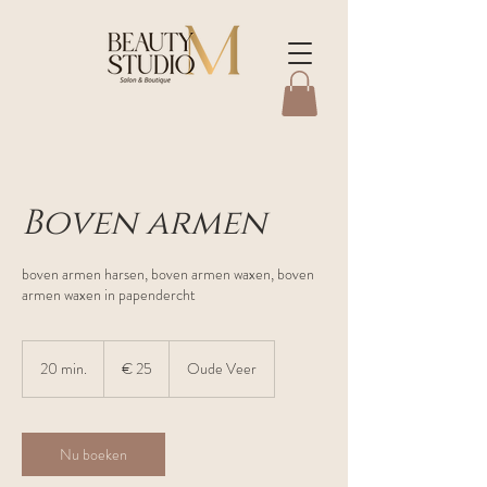
Boven armen
boven armen harsen, boven armen waxen, boven
armen waxen in papendercht
25
euro
20 min.
2
€ 25
Oude Veer
0
m
i
n
Nu boeken
.