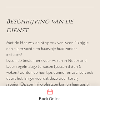
Beschrijving van de
dienst
Met de Hot wax en Strip wax van lycon™ krijg je
een superzachte en haarvrije huid zonder
irritaties!
Lycon de beste merk voor waxen in Nederland.
Door regelmatige te waxen (tussen d 3en 6
weken) worden de haartjes dunner en zachter. ook
duurt het langer voordat deze weer terug
groeien.Op sommige plaatsen komen haartjes bij
consequent en regelmatig waxen zelf helemaal
niet meer terug.
Boek Online
Contactgegevens
Oude Veer 4, 3353 GS Papendrecht,