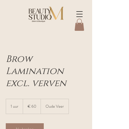
Brow
Lamination
excl. verven
60
euro
1 uur
1
€ 60
Oude Veer
u
u
Nu boeken