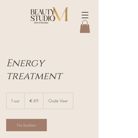
Energy
treatment
69
euro
1 uur
1
€ 69
Oude Veer
u
u
Nu boeken