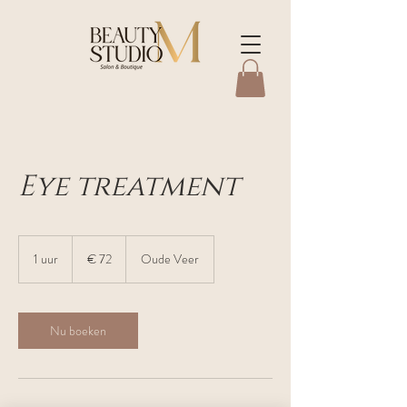
Eye treatment
72
euro
1 uur
1
€ 72
Oude Veer
u
u
Nu boeken