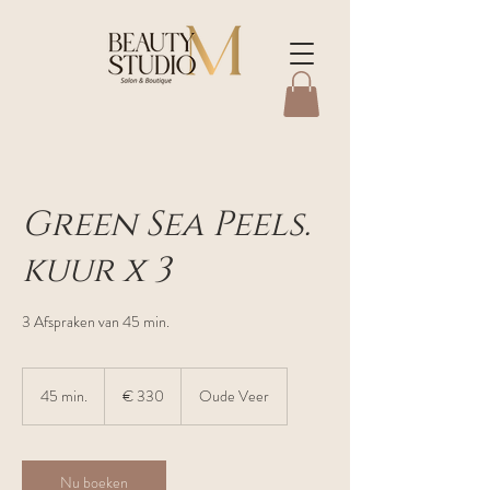
Green Sea Peels.
kuur x 3
3 Afspraken van 45 min.
330
euro
45 min.
4
€ 330
Oude Veer
5
m
i
n
Nu boeken