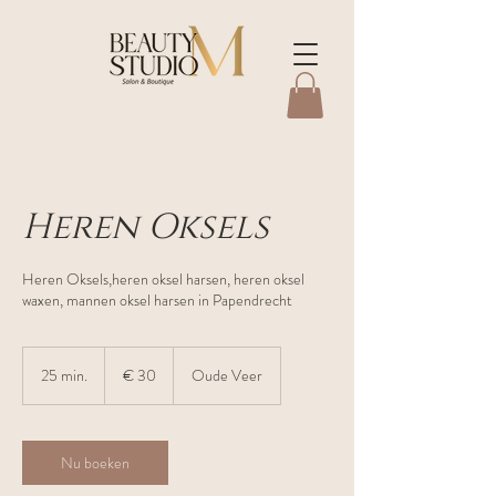
Heren Oksels
Heren Oksels,heren oksel harsen, heren oksel
waxen, mannen oksel harsen in Papendrecht
30
euro
25 min.
2
€ 30
Oude Veer
5
m
i
n
Nu boeken
.