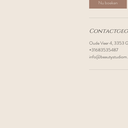
i
Nu boeken
n
.
Contactgeg
Oude Veer 4, 3353 G
+31683535487
info@beautystudiom.