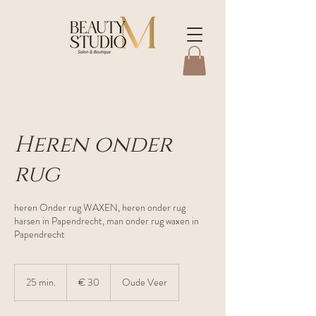
Heren onder
rug
heren Onder rug WAXEN, heren onder rug
harsen in Papendrecht, man onder rug waxen in
Papendrecht
30
euro
25 min.
2
€ 30
Oude Veer
5
m