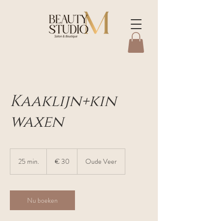
Kaaklijn+kin
waxen
30
euro
25 min.
2
€ 30
Oude Veer
5
m
i
n
Nu boeken
.