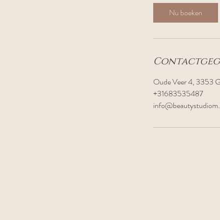
i
Nu boeken
n
.
Contactgeg
Oude Veer 4, 3353 G
+31683535487
info@beautystudiom.