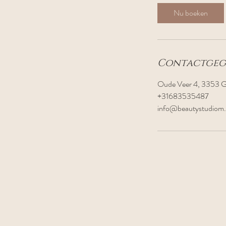
3
Nu boeken
0
m
i
n
Contactgeg
.
Oude Veer 4, 3353 G
+31683535487
info@beautystudiom.