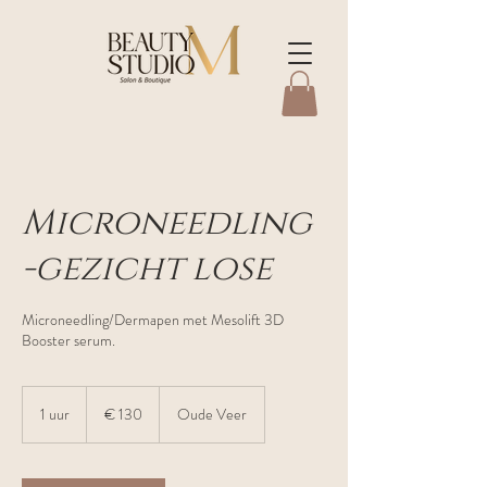
Microneedling
-gezicht lose
Microneedling/Dermapen met Mesolift 3D
Booster serum.
130
euro
1 uur
1
€ 130
Oude Veer
u
u