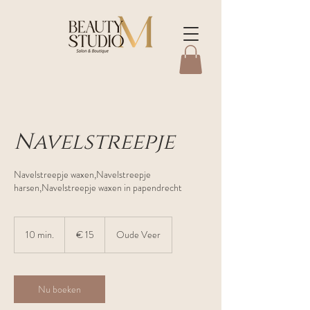
Navelstreepje
Navelstreepje waxen,Navelstreepje
harsen,Navelstreepje waxen in papendrecht
15
euro
10 min.
1
€ 15
Oude Veer
0
m
i
n
Nu boeken
.