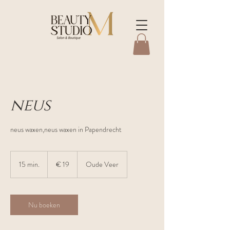
neus
neus waxen,neus waxen in Papendrecht
19
euro
15 min.
1
€ 19
Oude Veer
5
m
i
n
Nu boeken
.