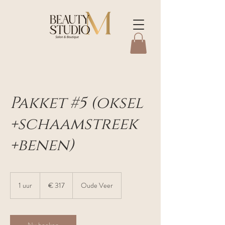
Pakket #5 (oksel
+schaamstreek
+benen)
317
euro
1 uur
1
€ 317
Oude Veer
u
u
Nu boeken