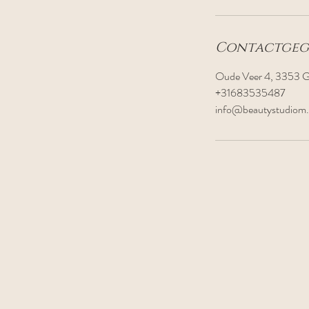
.
Contactgeg
Oude Veer 4, 3353 G
+31683535487
info@beautystudiom.