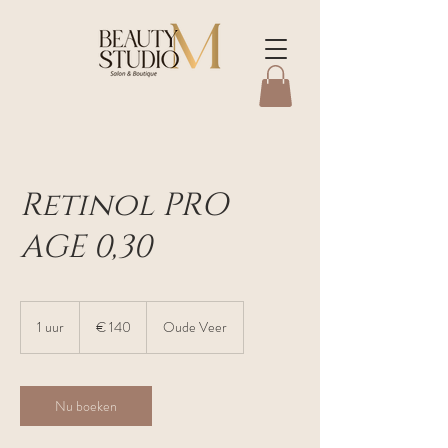
Retinol PRO
AGE 0,30
140
euro
1 uur
1
€ 140
Oude Veer
u
u
Nu boeken