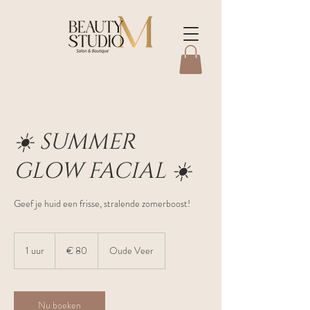
☀️ SUMMER
GLOW FACIAL ☀️
Geef je huid een frisse, stralende zomerboost!
80
euro
1 uur
1
€ 80
Oude Veer
u
u
Nu boeken