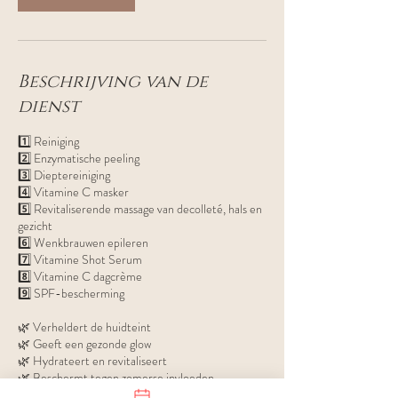
Beschrijving van de
dienst
1️⃣ Reiniging
2️⃣ Enzymatische peeling
3️⃣ Dieptereiniging
4️⃣ Vitamine C masker
5️⃣ Revitaliserende massage van decolleté, hals en
gezicht
6️⃣ Wenkbrauwen epileren
7️⃣ Vitamine Shot Serum
8️⃣ Vitamine C dagcrème
9️⃣ SPF-bescherming
🌿 Verheldert de huidteint
🌿 Geeft een gezonde glow
🌿 Hydrateert en revitaliseert
🌿 Beschermt tegen zomerse invloeden