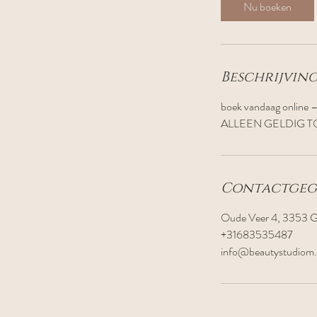
Nu boeken
Beschrijving
boek vandaag online –
Contactgeg
Oude Veer 4, 3353 G
+31683535487
info@beautystudiom.