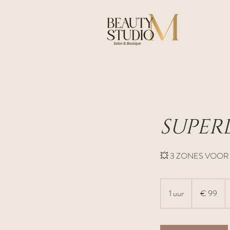
SUPER
💥 3 ZONES VOOR
99
euro
1 uur
1
€ 99
u
u