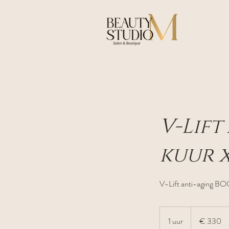
V-Lift
kuur x
V-Lift anti-aging B
330
euro
1 uur
1
€ 330