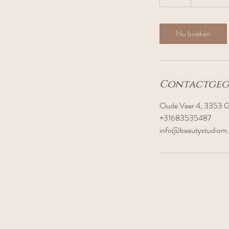
u
u
Nu boeken
Contactgeg
Oude Veer 4, 3353 G
+31683535487
info@beautystudiom.