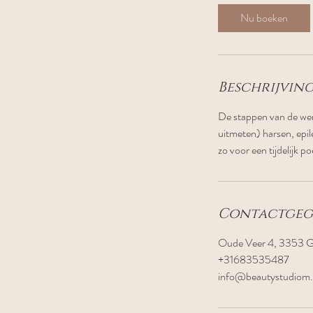
i
Nu boeken
n
.
Beschrijving
De stappen van de wen
uitmeten) harsen, epil
zo voor een tijdelijk p
Contactgeg
Oude Veer 4, 3353 G
+31683535487
info@beautystudiom.