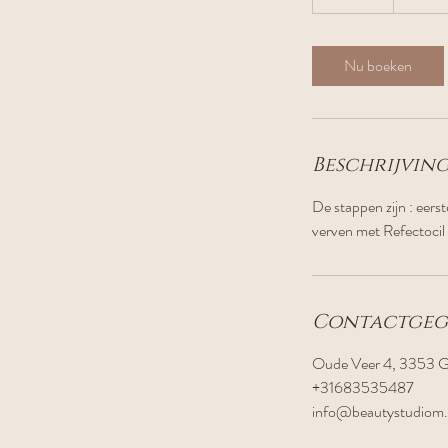
0
m
i
Nu boeken
n
.
Beschrijving
De stappen zijn : eers
verven met Refectocil
Contactgeg
Oude Veer 4, 3353 G
+31683535487
info@beautystudiom.