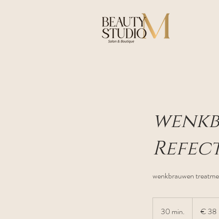
wenkb
Refec
wenkbrauwen treatmen
38
euro
30 min.
3
€ 38