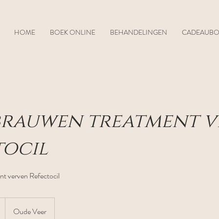
HOME
BOEK ONLINE
BEHANDELINGEN
CADEAUB
rauwen treatment v
tocil
t verven Refectocil
Oude Veer