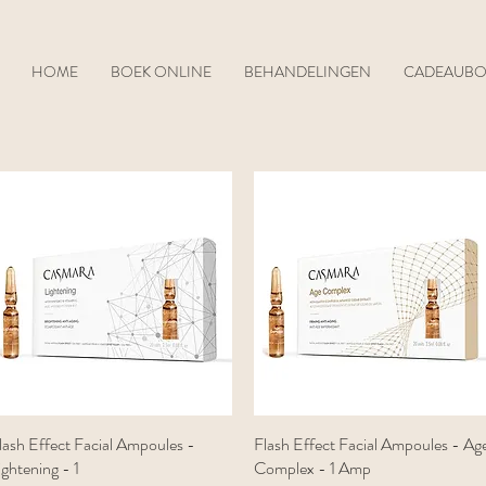
HOME
BOEK ONLINE
BEHANDELINGEN
CADEAUB
lash Effect Facial Ampoules -
Snel overzicht
Flash Effect Facial Ampoules - Ag
Snel overzicht
ightening - 1
Complex - 1 Amp