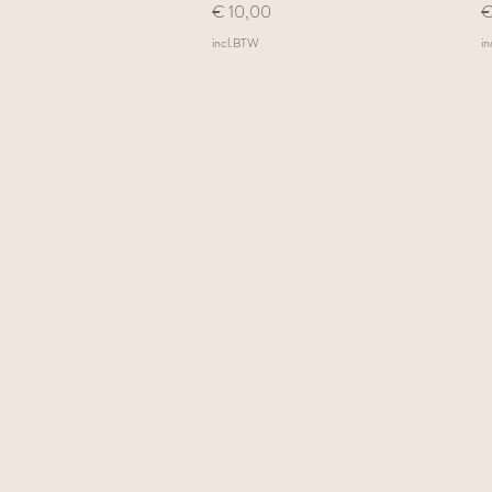
Prijs
Pr
€ 10,00
€
incl.BTW
i