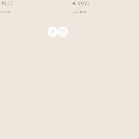
ijs
Prijs
 10,00
€ 10,00
ncl.BTW
incl.BTW